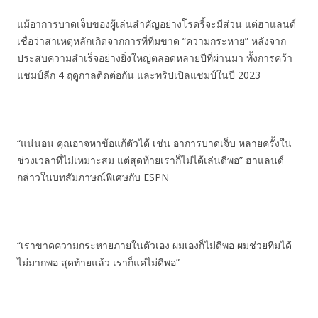
แม้อาการบาดเจ็บของผู้เล่นสำคัญอย่างโรดรี้จะมีส่วน แต่ฮาแลนด์
เชื่อว่าสาเหตุหลักเกิดจากการที่ทีมขาด “ความกระหาย” หลังจาก
ประสบความสำเร็จอย่างยิ่งใหญ่ตลอดหลายปีที่ผ่านมา ทั้งการคว้า
แชมป์ลีก 4 ฤดูกาลติดต่อกัน และทริปเปิลแชมป์ในปี 2023
“แน่นอน คุณอาจหาข้อแก้ตัวได้ เช่น อาการบาดเจ็บ หลายครั้งใน
ช่วงเวลาที่ไม่เหมาะสม แต่สุดท้ายเราก็ไม่ได้เล่นดีพอ” ฮาแลนด์
กล่าวในบทสัมภาษณ์พิเศษกับ ESPN
“เราขาดความกระหายภายในตัวเอง ผมเองก็ไม่ดีพอ ผมช่วยทีมได้
ไม่มากพอ สุดท้ายแล้ว เราก็แค่ไม่ดีพอ”