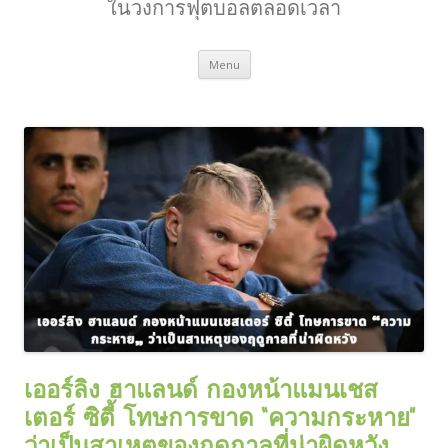
ในวงการฟุตบอลตลอดเวลา
Skip
Menu
to
content
เออร์ลิง ฮาแลนด์ กองหน้าแมนเชส
เตอร์ ซิตี้ โทษการขาด “ความกระหาย”
ว่าเป็นสาเหตุของฤดูกาลที่น่าผิดหวัง