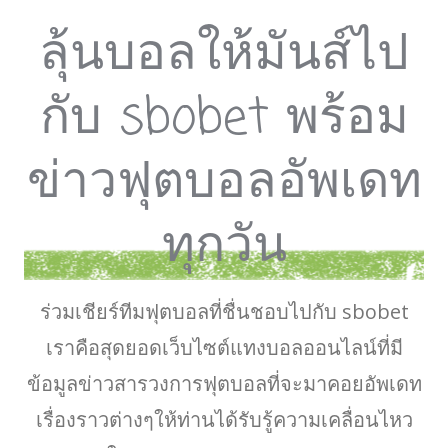
ลุ้นบอลให้มันส์ไป
กับ sbobet พร้อม
ข่าวฟุตบอลอัพเดท
ทุกวัน
ร่วมเชียร์ทีมฟุตบอลที่ชื่นชอบไปกับ sbobet
เราคือสุดยอดเว็บไซต์แทงบอลออนไลน์ที่มี
ข้อมูลข่าวสารวงการฟุตบอลที่จะมาคอยอัพเดท
เรื่องราวต่างๆให้ท่านได้รับรู้ความเคลื่อนไหว