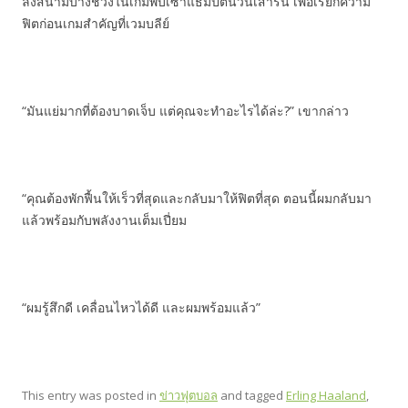
ลงสนามบางช่วงในเกมพบเซาแธมป์ตันวันเสาร์นี้ เพื่อเรียกความ
ฟิตก่อนเกมสำคัญที่เวมบลีย์
“มันแย่มากที่ต้องบาดเจ็บ แต่คุณจะทำอะไรได้ล่ะ?” เขากล่าว
“คุณต้องพักฟื้นให้เร็วที่สุดและกลับมาให้ฟิตที่สุด ตอนนี้ผมกลับมา
แล้วพร้อมกับพลังงานเต็มเปี่ยม
“ผมรู้สึกดี เคลื่อนไหวได้ดี และผมพร้อมแล้ว”
This entry was posted in
ข่าวฟุตบอล
and tagged
Erling Haaland
,