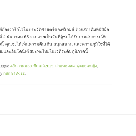
ี่ต้องจารึกไว้ในประวัติศาสตร์ของซีเกมส์ ด้วยสองทีมที่มีฝีมือ
ที่ 4 ธันวาคม 68 จะกลายเป็นวันที่ผู้ชมได้รับประสบการณ์ที่
ี้ คุณจะได้เห็นความตื่นเต้น สนุกสนาน และความภูมิใจที่ได้
ทยและอินโดนีเซียปะทะไทยในเวทีระดับภูมิภาคนี้
agged
4ธันวาคม68
,
ซีเกมส์2025
,
ถ่ายทอดสด
,
ฟุตบอลหญิง
,
by
n8n 918kiss
.