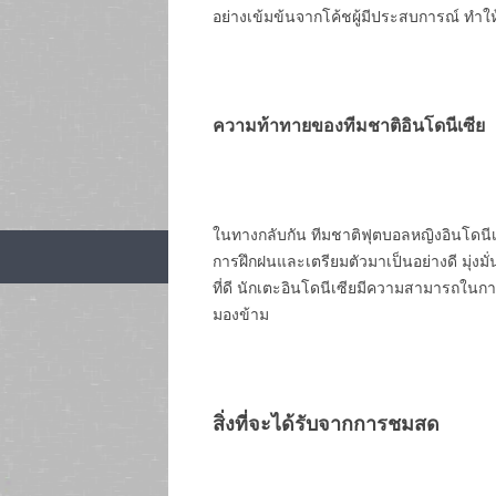
อย่างเข้มข้นจากโค้ชผู้มีประสบการณ์ ทำให
ความท้าทายของทีมชาติอินโดนีเซีย
ในทางกลับกัน ทีมชาติฟุตบอลหญิงอินโดนี
การฝึกฝนและเตรียมตัวมาเป็นอย่างดี มุ่งมั
ที่ดี นักเตะอินโดนีเซียมีความสามารถในการสู้
มองข้าม
สิ่งที่จะได้รับจากการชมสด