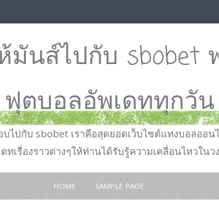
ห้มันส์ไปกับ sbobet 
ฟุตบอลอัพเดททุกวัน
่นชอบไปกับ sbobet เราคือสุดยอดเว็บไซต์แทงบอลออนไล
ดทเรื่องราวต่างๆให้ท่านได้รับรู้ความเคลื่อนไหว
Skip
to
HOME
SAMPLE PAGE
content