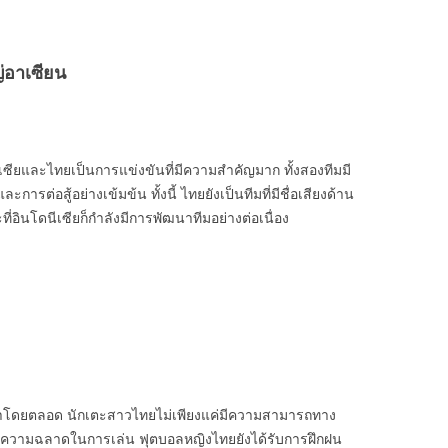
่อาเซียน
ซียและไทยเป็นการแข่งขันที่มีความสำคัญมาก ทั้งสองทีมมี
การต่อสู้อย่างเข้มข้น ทั้งนี้ ไทยยังเป็นทีมที่มีชื่อเสียงด้าน
่อินโดนีเซียก็กำลังมีการพัฒนาทีมอย่างต่อเนื่อง
ามาโดยตลอด นักเตะสาวไทยไม่เพียงแค่มีความสามารถทาง
นและความฉลาดในการเล่น ฟุตบอลหญิงไทยยังได้รับการฝึกฝน