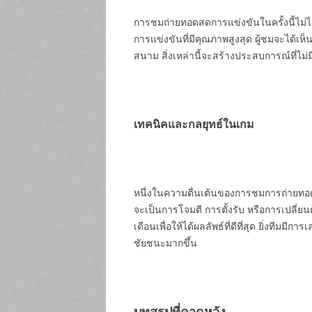
การชมถ่ายทอดสดการแข่งขันในครั้งนี้ไม่ได
การแข่งขันที่มีคุณภาพสูงสุด ผู้ชมจะไ
สนาม สิ่งเหล่านี้จะสร้างประสบการณ์ที่ไม่ม
เทคนิคและกลยุทธ์ในเกม
หนึ่งในความตื่นเต้นของการชมการถ่ายทอด
จะเป็นการโจมตี การตั้งรับ หรือการเปลี่ยนตั
เดือนเพื่อให้ได้ผลลัพธ์ที่ดีที่สุด ยิ่งทีมม
ชัยชนะมากขึ้น
บทสรุปที่คาดหวัง