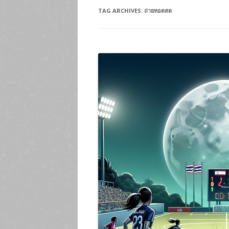
TAG ARCHIVES:
ถ่ายทอดสด