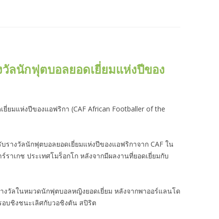
วัลนักฟุตบอลยอดเยี่ยมแห่งปีของ
ยี่ยมแห่งปีของแอฟริกา (CAF African Footballer of the
ับรางวัลนักฟุตบอลยอดเยี่ยมแห่งปีของแอฟริกาจาก CAF ใน
ืองมาร์ราเกช ประเทศโมร็อกโก หลังจากมีผลงานที่ยอดเยี่ยมกับ
รางวัลในหมวดนักฟุตบอลหญิงยอดเยี่ยม หลังจากพาออร์แลนโด
อบชิงชนะเลิศกับวอชิงตัน สปิริต